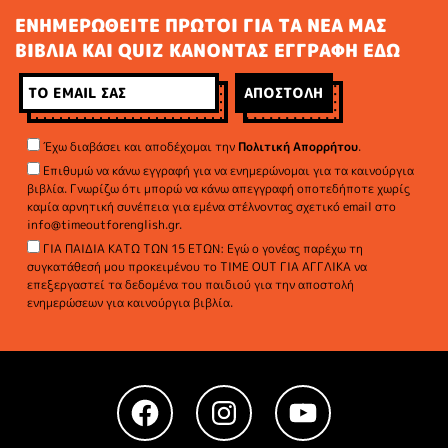
ΕΝΗΜΕΡΩΘΕΙΤΕ ΠΡΩΤΟΙ ΓΙΑ ΤΑ ΝΕΑ ΜΑΣ
ΒΙΒΛΙΑ ΚΑΙ QUIZ ΚΑΝΟΝΤΑΣ ΕΓΓΡΑΦΗ ΕΔΩ
Έχω διαβάσει και αποδέχομαι την
Πολιτική Απορρήτου
.
Επιθυμώ να κάνω εγγραφή για να ενημερώνομαι για τα καινούργια
βιβλία. Γνωρίζω ότι μπορώ να κάνω απεγγραφή οποτεδήποτε χωρίς
καμία αρνητική συνέπεια για εμένα στέλνοντας σχετικό email στο
info@timeoutforenglish.gr.
ΓΙΑ ΠΑΙΔΙΑ ΚΑΤΩ ΤΩΝ 15 ΕΤΩΝ: Εγώ ο γονέας παρέχω τη
συγκατάθεσή μου προκειμένου το TIME OUT ΓΙΑ ΑΓΓΛΙΚΑ να
επεξεργαστεί τα δεδομένα του παιδιού για την αποστολή
ενημερώσεων για καινούργια βιβλία.
Facebook
Instagram
YouTube