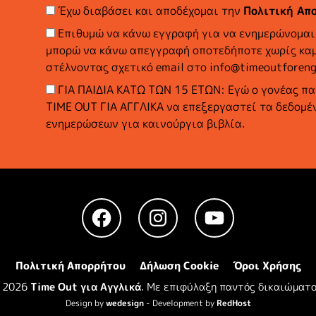
Έχω διαβάσει και αποδέχομαι την
Πολιτική Απ
Επιθυμώ να κάνω εγγραφή για να ενημερώνομαι 
μπορώ να κάνω απεγγραφή οποτεδήποτε χωρίς καμ
στέλνοντας σχετικό email στο info@timeoutforengl
ΓΙΑ ΠΑΙΔΙΑ ΚΑΤΩ ΤΩΝ 15 ΕΤΩΝ: Εγώ ο γονέας πα
TIME OUT ΓΙΑ ΑΓΓΛΙΚΑ να επεξεργαστεί τα δεδομέ
ενημερώσεων για καινούργια βιβλία.
Facebook
Instagram
YouTube
Πολιτική Απορρήτου
Δήλωση Cookie
Όροι Χρήσης
 2026
Time Out για Αγγλικά
. Με επιφύλαξη παντός δικαιώματο
Design by
wedesign
- Development by
RedHost