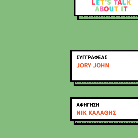
L
E
T
'S
T
A
L
K
A
B
O
U
T
I
T
ΣΥΓΓΡΑΦΕΑΣ
JORY JOHN
ΑΦΗΓΗΣΗ
ΝΙΚ ΚΑΛΑΘΗΣ