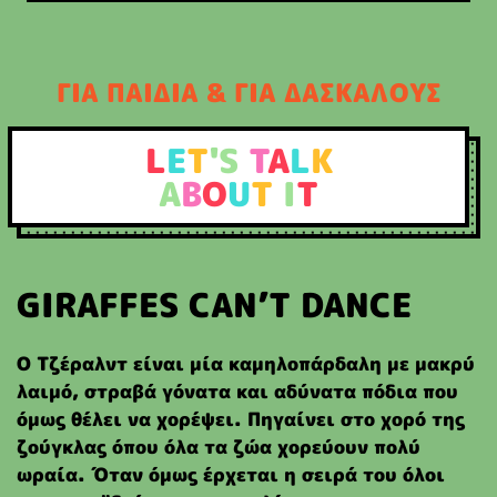
ΓΙΑ ΠΑΙΔΙΑ & ΓΙΑ ΔΑΣΚΑΛΟΥΣ
L
E
T
'S
T
A
L
K
A
B
O
U
T
I
T
GIRAFFES CAN’T DANCE
O Τζέραλντ είναι μία καμηλοπάρδαλη με μακρύ
λαιμό, στραβά γόνατα και αδύνατα πόδια που
όμως θέλει να χορέψει. Πηγαίνει στο χορό της
ζούγκλας όπου όλα τα ζώα χορεύουν πολύ
ωραία. Όταν όμως έρχεται η σειρά του όλοι